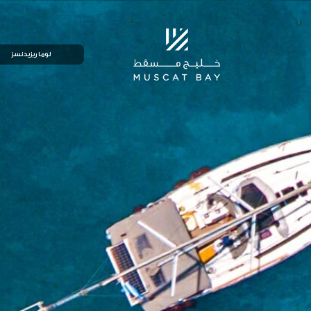
لوما ريزيدنسز
فلل لوما
منازل تاونهاوس لوما
شقق لوما