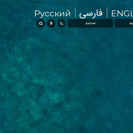
فارسی
Русский
ENGL
يج
استثمار
مع
لماذا عُمان
لماذا خليج مسقط
شراء أو إيجار
نادي امتياز الوسطاء