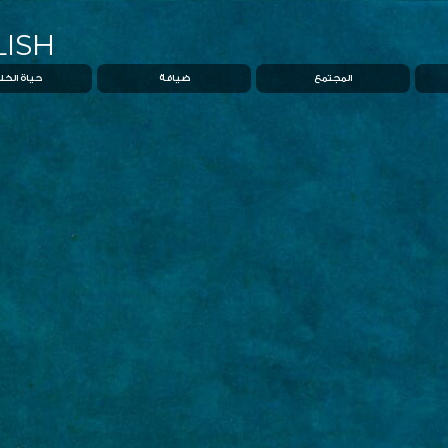
ISH
المجتمع
ضيافة
حياة الخل
حياة المياه الزرقاء
نادي السكّان
قرية المجت
حياة الحدائق الخضراء
جميرا خليج مسقط
فعاليات
حياة الآفاق الرحبة
راحة
حياة الخليج
أنشطة
حياة الجزيرة
مطاعم
الحياة الاستثنائية