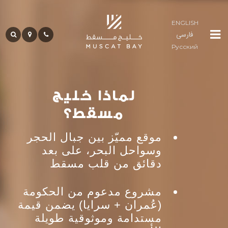
ENGLISH
فارسی
لوما
Русский
ريزيدنسز
لماذا خليج
المجتمع
مسقط؟
موقع مميّز بين جبال الحجر
ضيافة
وسواحل البحر، على بعد
دقائق من قلب مسقط
حياة
مشروع مدعوم من الحكومة
الخليج
(عُمران + سرايا) يضمن قيمة
مستدامة وموثوقية طويلة