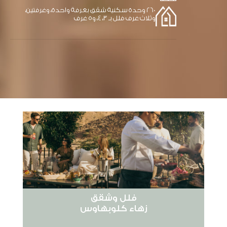
260 وحدة سكنية شقق بغرفة واحدة، وغرفتين،
وثلاث غرف فلل بـ 3، 4، و5 غرف
فلل وشقق
زهاء كلوبهاوس