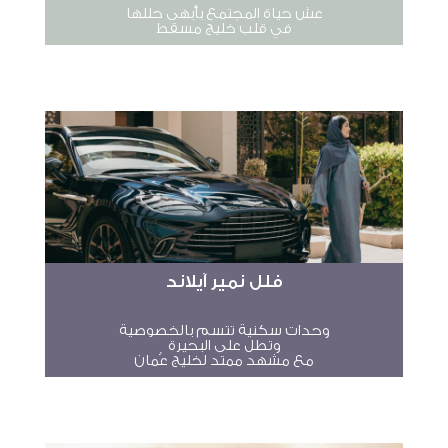
عِش حياة المجتمع بأبهى حللها
في قلب خليج مسقط
فلل نمير آيلاند
وحدات سكنية تتسم بالخصوصية
وتطل على البحيرة
مع مشهد ممتد لخليج عُمان