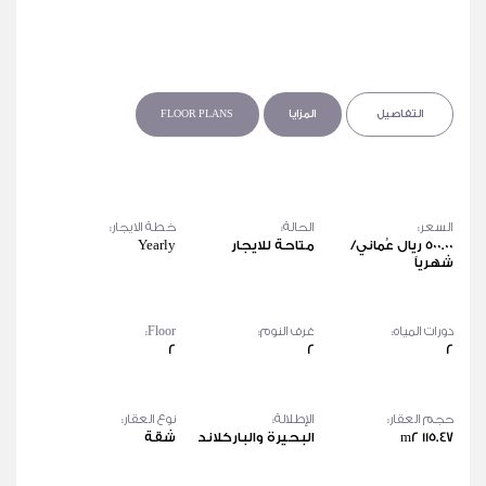
التفاصيل
المزايا
FLOOR PLANS
السعر:
الحالة:
خطة الايجار:
500.00 ريال عُماني/
متاحة للايجار
Yearly
شهرياً
دورات المياه:
غرف النوم:
Floor:
2
2
2
حجم العقار:
الإطلالة:
نوع العقار:
115.47 m2
البحيرة والباركلاند
شقة