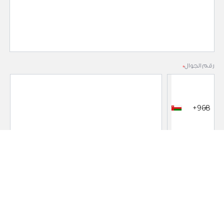
رقم الجوال
*
+968
البريد الالكتروني
*