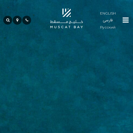
ENGLISH
فارسی
لوما
Русский
ريزيدنسز
المجتمع
ضيافة
حياة
الخليج