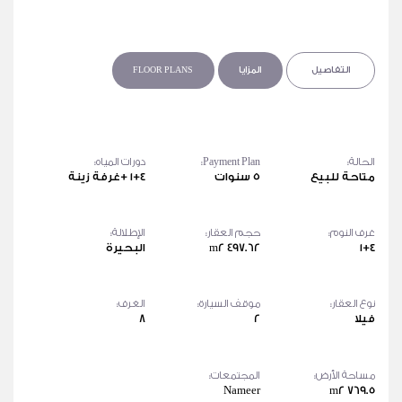
التفاصيل
المزايا
FLOOR PLANS
الحالة:
Payment Plan:
دورات المياه:
متاحة للبيع
٥ سنوات
٤+١ +غرفة زينة
غرف النوم:
حجم العقار:
الإطلالة:
٤+١
497.62 m2
البحيرة
نوع العقار:
موقف السيارة:
الغرف:
فيلا
2
8
مساحة الأرض:
المجتمعات:
Nameer
769.5 m2