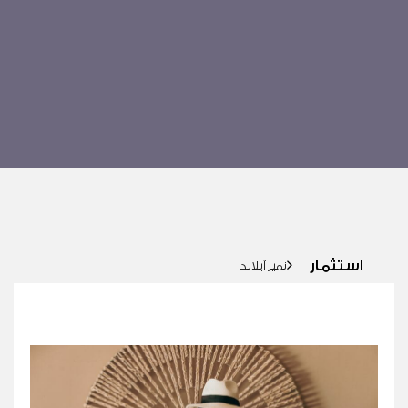
استثمار
استثمار
نمير آيلاند