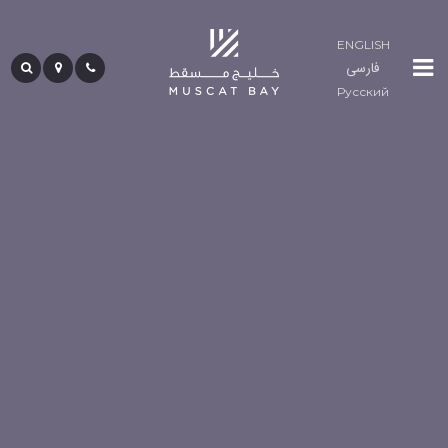
ENGLISH
فارسی
لوما
Русский
ريزيدنسز
المجتمع
ضيافة
حياة
الخليج