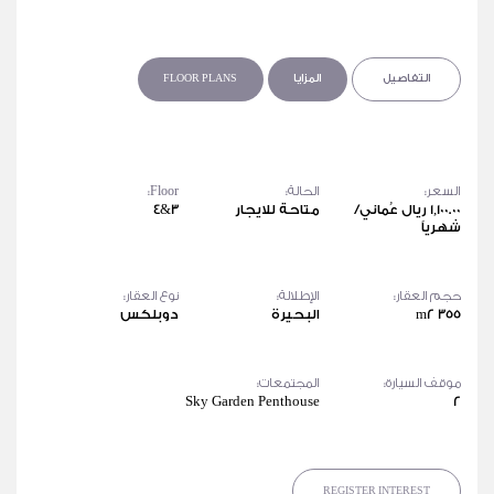
التفاصيل
المزايا
FLOOR PLANS
السعر:
الحالة:
Floor:
1,100.00 ريال عُماني/
متاحة للايجار
3&4
شهرياً
حجم العقار:
الإطلالة:
نوع العقار:
355 m2
البحيرة
دوبلكس
موقف السيارة:
المجتمعات:
Sky Garden Penthouse
2
REGISTER INTEREST