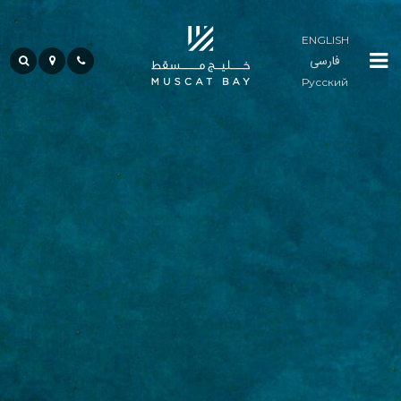
ENGLISH
فارسی
لوما
Русский
ريزيدنسز
المجتمع
ضيافة
حياة
الخليج