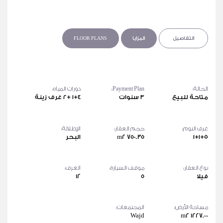
التفاصيل
المزايا
FLOOR PLANS
الحالة:
Payment Plan:
دورات المياه:
متاحة للبيع
٣ سنوات
٤+١ +٢ غرف زينة
غرف النوم:
حجم العقار:
الإطلالة:
٥+١+١
750.35 m2
البحر
نوع العقار:
موقف السيارة:
الغرف:
فيلا
5
12
مساحة الأرض:
المجتمعات:
Wajd
1227.00 m2