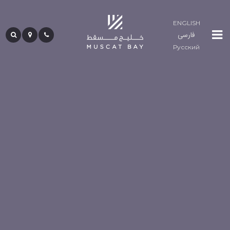
ENGLISH
فارسی
لوما
Русский
ريزيدنسز
المجتمع
ضيافة
حياة
الخليج