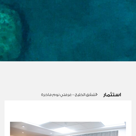
استثمار
استثمار
شقق الخليج – غرفتي نوم فاخرة