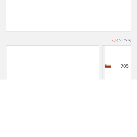
رقم الجوال
*
+968
البريد الالكتروني
*