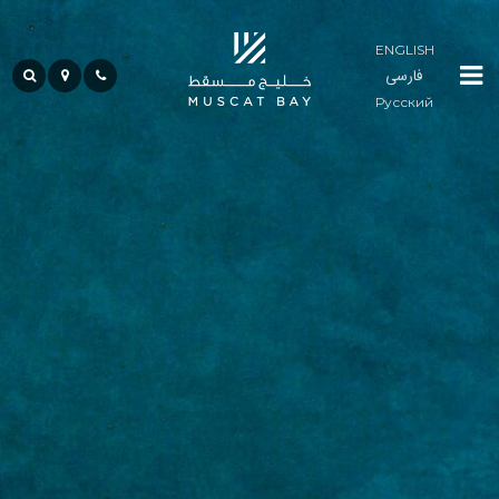
ENGLISH
فارسی
لوما
Русский
ريزيدنسز
المجتمع
ضيافة
حياة
الخليج