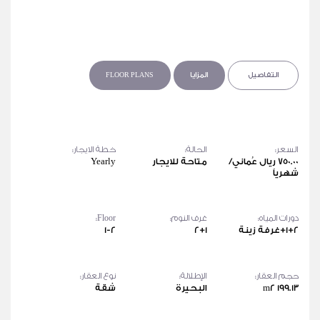
التفاصيل
المزايا
FLOOR PLANS
السعر:
الحالة:
خطة الايجار:
750.00 ريال عُماني/
متاحة للايجار
Yearly
شهرياً
دورات المياه:
غرف النوم:
Floor:
1+2+غرفة زينة
2+1
1-2
حجم العقار:
الإطلالة:
نوع العقار:
199.13 m2
البحيرة
شقة