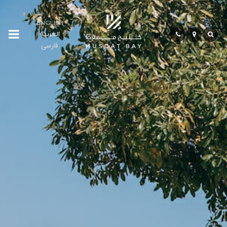
ENGLISH
العربية
Residences
فارسی
Сообщество
Гостиничный
Сектор
Бэй
Лайф