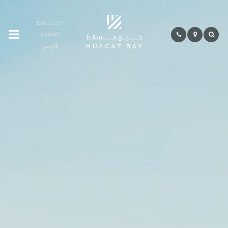
ENGLISH
العربية
Residences
فارسی
Сообщество
Гостиничный
Сектор
Бэй
Лайф