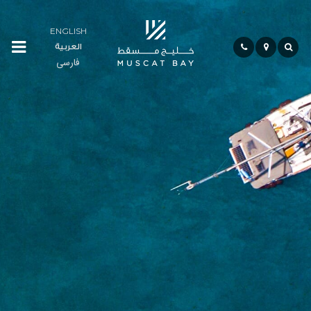
ENGLISH
العربية
Residences
فارسی
Сообщество
Гостиничный
Сектор
Бэй
Лайф