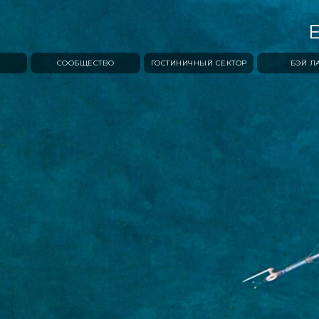
СООБЩЕСТВО
ГОСТИНИЧНЫЙ СЕКТОР
БЭЙ Л
МОРСКОЙ ЖИЗНЬЮ
RESIDENTS CLUB
БЭЙ ВИЛ
ES
ПАРКОВОЙ ЖИЗНЬЮ
JUMEIRAH MUSCAT BAY
СОБЫТ
S
СВЕТСКОЙ ЖИЗНЬЮ
ОТДЫ
БЭЙ ЛАЙФ
АКТИВНАЯ
ОСТРОВНОЙ ЖИЗНЬЮ
ПИТАН
ЧУВСТВЕННАЯ ЖИЗНЬ