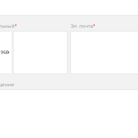
льный
*
Эл. почта
*
+968
щение