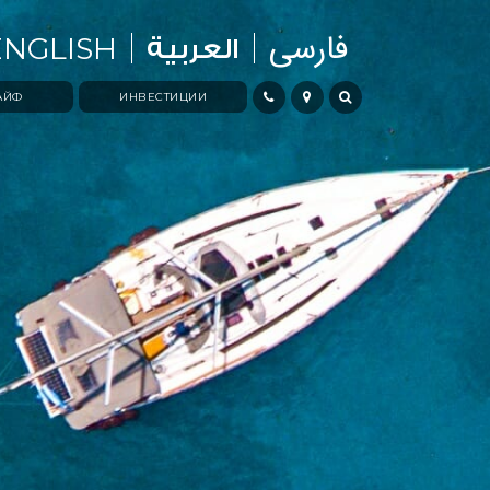
فارسی
ENGLISH
العربية
АЙФ
ИНВЕСТИЦИИ
ЛИДЖ
ПОЧЕМУ ИМЕННО ОМАН
ИЯ
ПОЧЕМУ ИМЕННО MUSCAT
BAY
Х
КУПИТЬ ИЛИ АРЕНДОВАТЬ
 ЖИЗНЬ
BROKERS PRIVILEGE CLUB
ИЕ