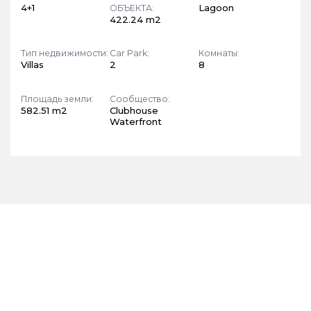
4+1
Lagoon
ОБЪЕКТА:
422.24 m2
Тип недвижимости:
Car Park:
Комнаты:
Villas
2
8
Площадь земли:
Сообщество:
582.51 m2
Clubhouse
Waterfront
ПОДПИШИТЕСЬ НА НАШЕ
ИНФОРМАЦИОННОЕ ПИСЬМО