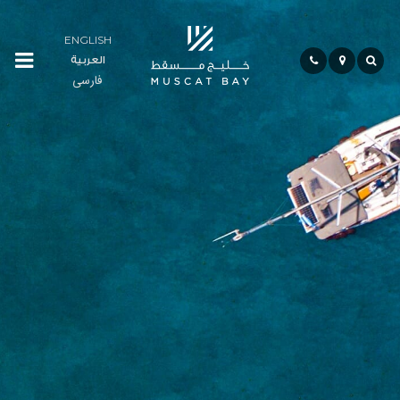
ENGLISH
العربية
Residences
فارسی
Сообщество
Гостиничный
Сектор
Бэй
Лайф