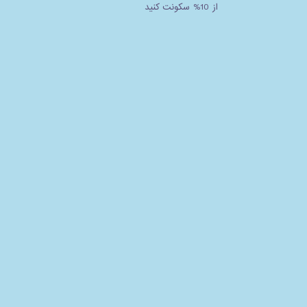
از 10% سکونت کنید